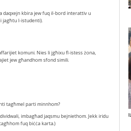
 daqxejn kbira jew fuq il-bord interattiv u
i jagħtu l-istudenti).
arijiet komuni. Nies li jgħixu fl-istess żona,
itajiet jew għandhom sfond simili.
 inti tagħmel parti minnhom?
I
ndividwali, imbagħad jaqsmu bejniethom. Jekk iridu
 tagħhom fuq biċċa karta.)