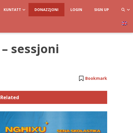
KUNTATT
DONAZZJONI
LOGIN
SIGN UP
– sessjoni
Bookmark
Related