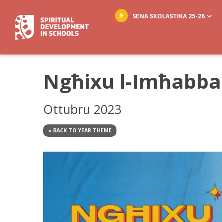
SENA SKOLASTIKA 25-26
Ngħixu l-Imħabba 
Ottubru 2023
« BACK TO YEAR THEME