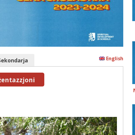
English
Sekondarja
entazzjoni