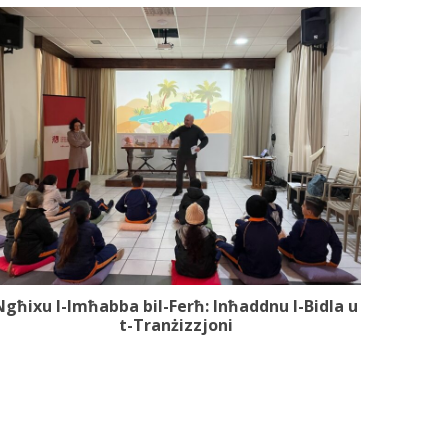
Ngħixu l-Imħabba bil-Ferħ: Inħaddnu l-Bidla u
t-Tranżizzjoni