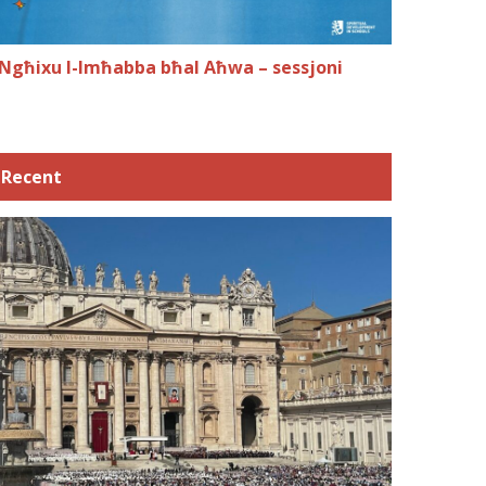
Ngħixu l-Imħabba bħal Aħwa – sessjoni
Recent