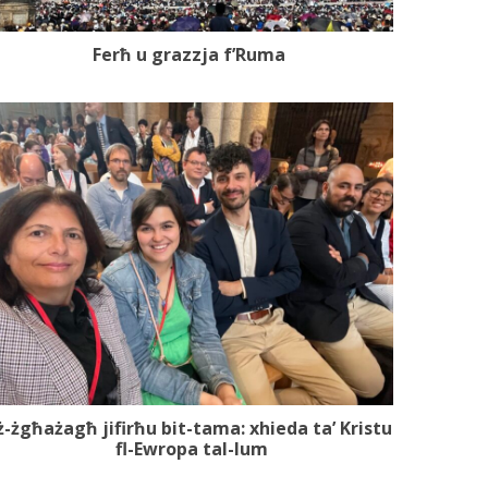
Ferħ u grazzja f’Ruma
ż-żgħażagħ jifirħu bit-tama: xhieda ta’ Kristu
fl-Ewropa tal-lum