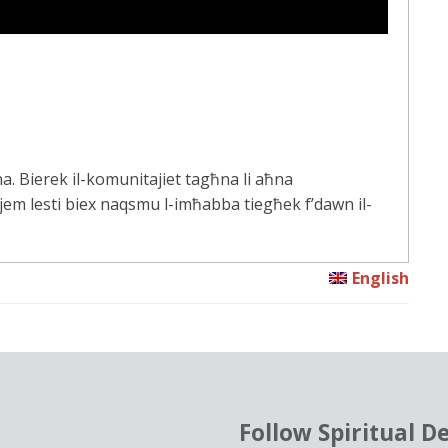
na. Bierek il-komunitajiet tagħna li aħna
jem lesti biex naqsmu l-imħabba tiegħek f’dawn il-
English
Follow Spiritual D