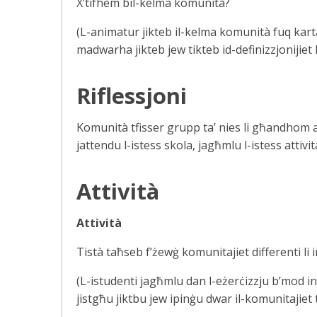
X’tifhem bil-kelma komunità?
(L-animatur jikteb il-kelma komunità fuq karta
madwarha jikteb jew tikteb id-definizzjonijiet l
Riflessjoni
Komunità tfisser grupp ta’ nies li għandhom aff
jattendu l-istess skola, jagħmlu l-istess attiv
Attività
Attività
Tistà taħseb f’żewġ komunitajiet differenti li
(L-istudenti jagħmlu dan l-eżerċizzju b’mod i
jistgħu jiktbu jew ipinġu dwar il-komunitajiet