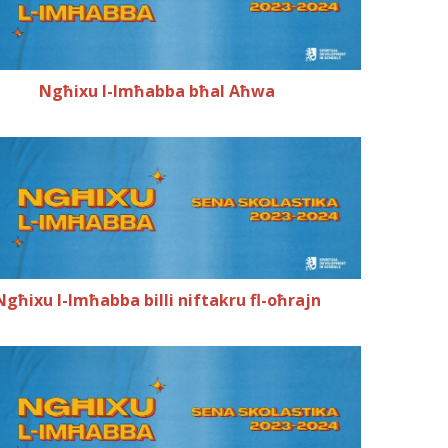
Ngħixu l-Imħabba bħal Aħwa
Ngħixu l-Imħabba billi niftakru fl-oħrajn