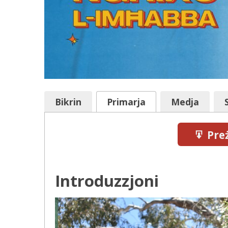
Bikrin
Primar
ja
Medja
Preż
Introduzzjoni