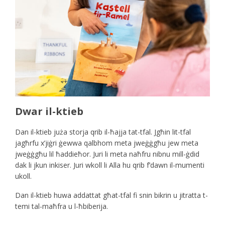
Dwar il-ktieb
Dan il-ktieb juża storja qrib il-ħajja tat-tfal. Jgħin lit-tfal
jagħrfu x’jiġri ġewwa qalbhom meta jweġġgħu jew meta
jweġġgħu lil ħaddieħor. Juri li meta naħfru nibnu mill-ġdid
dak li jkun inkiser. Juri wkoll li Alla hu qrib f’dawn il-mumenti
ukoll.
Dan il-ktieb huwa addattat għat-tfal fi snin bikrin u jitratta t-
temi tal-maħfra u l-ħbiberija.