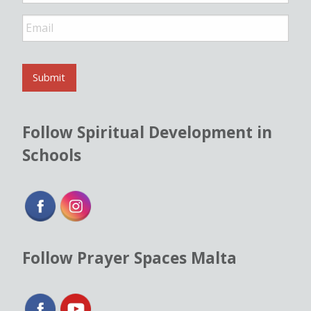
E
m
a
i
l
Submit
*
Follow Spiritual Development in
Schools
Follow Prayer Spaces Malta