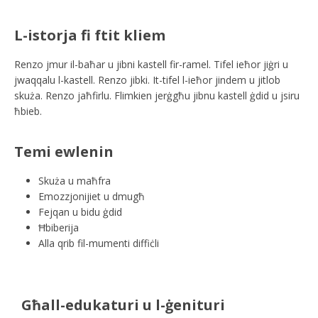
L-istorja fi ftit kliem
Renzo jmur il-baħar u jibni kastell fir-ramel. Tifel ieħor jiġri u
jwaqqalu l-kastell. Renzo jibki. It-tifel l-ieħor jindem u jitlob
skuża. Renzo jaħfirlu. Flimkien jerġgħu jibnu kastell ġdid u jsiru
ħbieb.
Temi ewlenin
Skuża u maħfra
Emozzjonijiet u dmugħ
Fejqan u bidu ġdid
Ħbiberija
Alla qrib fil-mumenti diffiċli
Għall-edukaturi u l-ġenituri