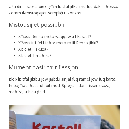
Uża din l-istorja biex tgħin lit-tfal jitkellmu fuq dak li jħossu.
Żomm il-mistoqsijiet sempliċi u konkreti.
Mistoqsijiet possibbli
X’ħass Renzo meta waqqawlu l-kastell?
X’ħass it-tifel l-ieħor meta ra lil Renzo jibki?
X’bidlet l-iskuża?
X’bidlet il-maħfra?
Mument qasir ta’ riflessjoni
Itlob lit-tfal jiktbu jew jiġbdu sinjal fuq ramel jew fuq karta.
Imbagħad iħassruh bil-mod. Spjega li dan ifisser skuża,
maħfra, u bidu ġdid.