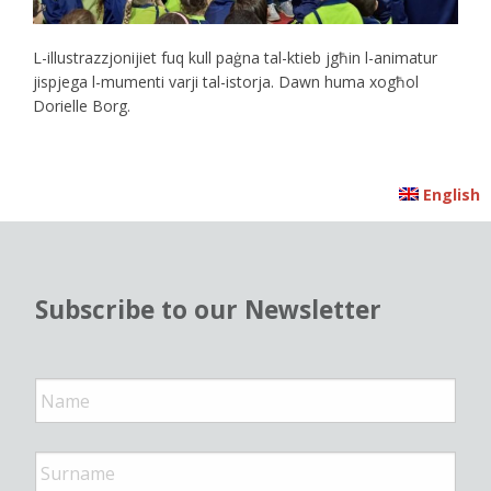
L-illustrazzjonijiet fuq kull paġna tal-ktieb jgħin l-animatur
jispjega l-mumenti varji tal-istorja. Dawn huma xogħol
Dorielle Borg.
English
Subscribe to our Newsletter
N
a
m
e
*