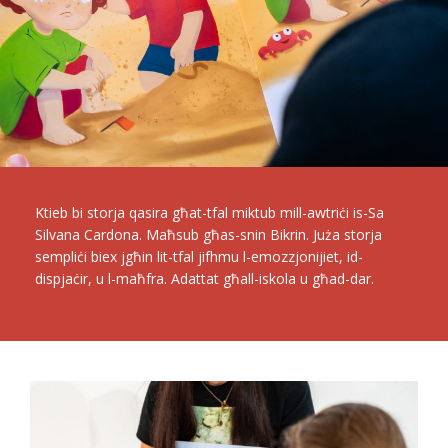
Ktieb bi storja qasira għat-tfal miktub mill-awtriċi is-Sa
Silvana Cardona. Maħsub għas-snin Bikrin. Juża storja
sempliċi biex jgħin lit-tfal jifhmu l-emozzjonijiet, id-
dispjaċir, u l-maħfra. Adattat għall-iskola u għad-dar.