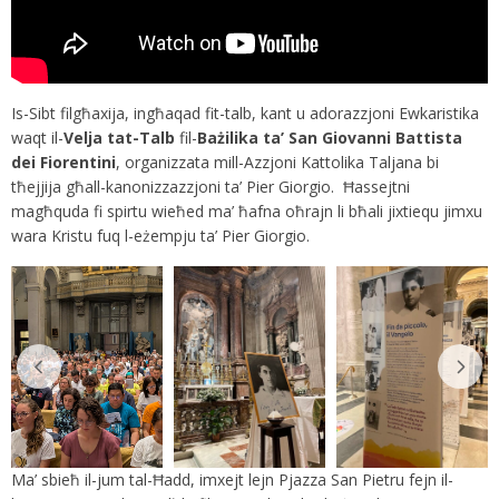
Is-Sibt filgħaxija, ingħaqad fit-talb, kant u adorazzjoni Ewkaristika
waqt il-
Velja tat-Talb
fil-
Bażilika ta’ San Giovanni Battista
dei Fiorentini
, organizzata mill-Azzjoni Kattolika Taljana bi
tħejjija għall-kanonizzazzjoni ta’ Pier Giorgio. Ħassejtni
magħquda fi spirtu wieħed ma’ ħafna oħrajn li bħali jixtiequ jimxu
wara Kristu fuq l-eżempju ta’ Pier Giorgio.
Ma’ sbieħ il-jum tal-Ħadd, imxejt lejn Pjazza San Pietru fejn il-