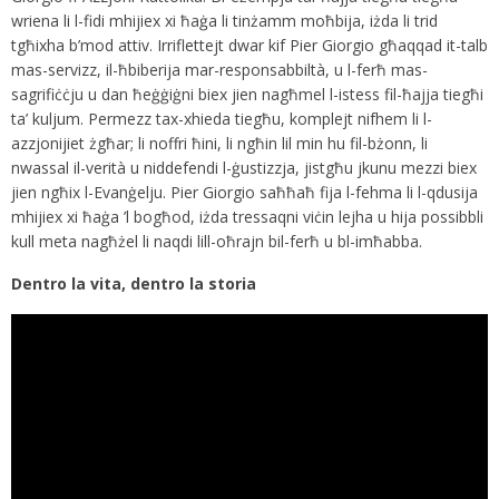
wriena li l-fidi mhijiex xi ħaġa li tinżamm moħbija, iżda li trid
tgħixha b’mod attiv. Irriflettejt dwar kif Pier Giorgio għaqqad it-talb
mas-servizz, il-ħbiberija mar-responsabbiltà, u l-ferħ mas-
sagrifiċċju u dan ħeġġiġni biex jien nagħmel l-istess fil-ħajja tiegħi
ta’ kuljum. Permezz tax-xhieda tiegħu, komplejt nifhem li l-
azzjonijiet żgħar; li noffri ħini, li ngħin lil min hu fil-bżonn, li
nwassal il-verità u niddefendi l-ġustizzja, jistgħu jkunu mezzi biex
jien ngħix l-Evanġelju. Pier Giorgio saħħaħ fija l-fehma li l-qdusija
mhijiex xi ħaġa ’l bogħod, iżda tressaqni viċin lejha u hija possibbli
kull meta nagħżel li naqdi lill-oħrajn bil-ferħ u bl-imħabba.
Dentro la vita, dentro la storia