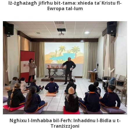
Iż-żgħażagħ jifirħu bit-tama: xhieda ta’ Kristu fl-
Ewropa tal-lum
Ngħixu l-Imħabba bil-Ferħ: Inħaddnu l-Bidla u t-
Tranżizzjoni