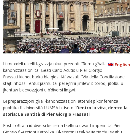
Li rnexxieli u kelli l-grazzja nkun preżenti f’Ruma għall-
English
kanonizzazzjoni tal-Beati Carlo Acutis u Pier Giorgio
Frassati kienet barka bla qies. Kif wasalt f’Via della Conciliazione,
stajt inħoss l-entużjażmu tal-pellegrini jimlew it-toroq, jitolbu u
jkantaw b’devozzjoni u b’diversi lingwi.
Bi preparazzjoni għall-kanonizzazzjoni attendejt konferenza
pubblika fl-Università LUMSA bl-isem
“Dentro la vita, dentro la
storia: La Santità di Pier Giorgio Frassati
Fost l-oħrajn id-diversi kelliema tkellmu dwar l-impenn ta’ Pier
Giorgio fl-Azzjoni Kattolika. Bl-eżempju tal-ħajja tiegħu tiegħu