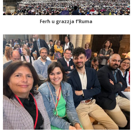
Ferħ u grazzja f’Ruma