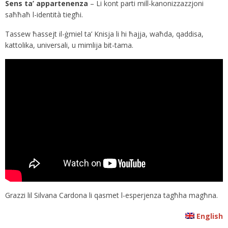
Sens ta’ appartenenza
– Li kont parti mill-kanonizzazzjoni
saħħaħ l-identità tiegħi.
Tassew ħassejt il-ġmiel ta’ Knisja li hi ħajja, waħda, qaddisa,
kattolika, universali, u mimlija bit-tama.
Grazzi lil Silvana Cardona li qasmet l-esperjenza tagħha magħna.
English