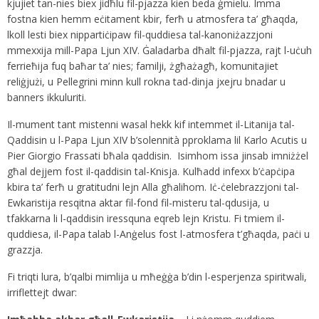
kjujiet tan-nies biex jidħlu fil-pjazza kien beda ġmielu. Imma
fostna kien hemm eċitament kbir, ferħ u atmosfera ta’ għaqda,
lkoll lesti biex nippartiċipaw fil-quddiesa tal-kanoniżazzjoni
mmexxija mill-Papa Ljun XIV. Ġaladarba dħalt fil-pjazza, rajt l-uċuh
ferrieħija fuq baħar ta’ nies; familji, żgħażagħ, komunitajiet
reliġjużi, u Pellegrini minn kull rokna tad-dinja jxejru bnadar u
banners ikkuluriti.
Il-mument tant mistenni wasal hekk kif intemmet il-Litanija tal-
Qaddisin u l-Papa Ljun XIV b’solennità pproklama lil Karlo Acutis u
Pier Giorgio Frassati bħala qaddisin. Isimhom issa jinsab imniżżel
għal dejjem fost il-qaddisin tal-Knisja. Kulħadd infexx b’ċapċipa
kbira ta’ ferħ u gratitudni lejn Alla għalihom. Iċ-ċelebrazzjoni tal-
Ewkaristija resqitna aktar fil-fond fil-misteru tal-qdusija, u
tfakkarna li l-qaddisin iressquna eqreb lejn Kristu. Fi tmiem il-
quddiesa, il-Papa talab l-Anġelus fost l-atmosfera t’għaqda, paċi u
grazzja.
Fi triqti lura, b’qalbi mimlija u mħeġġa b’din l-esperjenza spiritwali,
irriflettejt dwar: