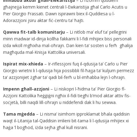
Imħabba akbar għall-Ewkaristija
– Li nżomm quddiem
għajnejja kemm kienet ċentrali l-Ewkaristija għal Carlo Acutis u
Pier Giorgio Frassati. Dawn ispirawni biex il-Quddiesa u l-
Adorazzjoni jsiru aktar fiċ-ċentru ta’ ħajti.
Qawwa fit-talb komunitarju
– Li nitlob ma’ eluf ta’ pellegrini
minn madwar id-dinja kollha fakkarni li l-fidi mhijiex biss personali
iżda wkoll mgħixha mal-oħrajn. Dan kien ta’ sosten u ferħ għalija
magħquda mal-Knisja Kattolika universali.
Ispirat mix-xhieda
– Ir-riflessjoni fuq il-qdusija ta’ Carlo u Pier
Giorgio wrietni li l-qdusija hija possibbli fil-ħajja ta’ kuljum permezz
ta’ azzjonijiet żgħar ta’ qadi bil-ferħ u bl-imħabba lejn l-oħrajn.
Impenn għall-azzjoni
– Li niskopri l-ħidma ta’ Pier Giorgio fl-
Azzjoni Kattolika ħeġġiġni ngħix il-fidi tiegħi b’mod aktar attiv fis-
soċjetà, billi naqdi lill-oħrajn u niddefendi dak li hu sewwa.
Tama mġedda
– Li nisma’ isimhom ipproklamat bħala qaddisin
waqt il-Litanija tal-Qaddisin imlieni bit-tama li l-qdusija mhijiex xi
ħaġa ’l bogħod, iżda sejħa għal kull nisrani.