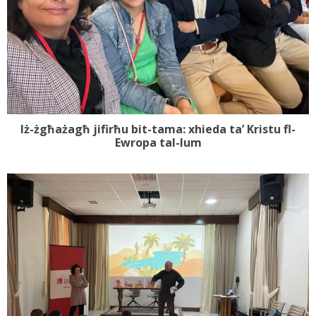
Iż-żgħażagħ jifirħu bit-tama: xhieda ta’ Kristu fl-
Ewropa tal-lum