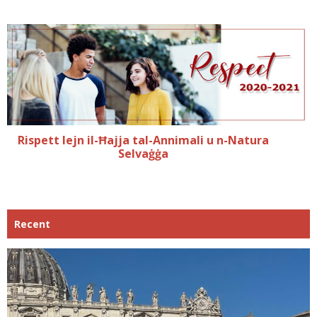
Rispett lejn il-Ħajja tal-Annimali u n-Natura
Selvaġġa
Recent