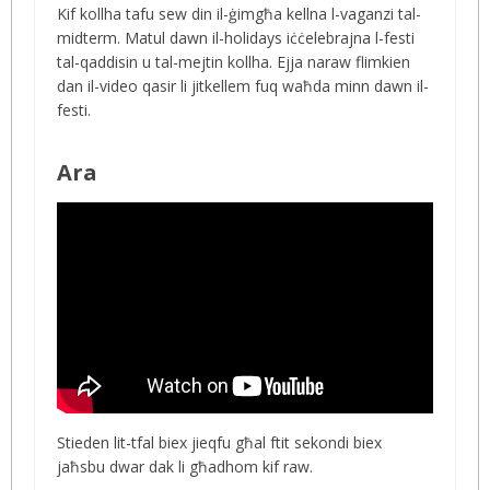
Kif kollha tafu sew din il-ġimgħa kellna l-vaganzi tal-
midterm. Matul dawn il-holidays iċċelebrajna l-festi
tal-qaddisin u tal-mejtin kollha. Ejja naraw flimkien
dan il-video qasir li jitkellem fuq waħda minn dawn il-
festi.
Ara
Stieden lit-tfal biex jieqfu għal ftit sekondi biex
jaħsbu dwar dak li għadhom kif raw.