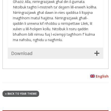
Għażiż Alla, nirringrazjawk għal din il-ġurnata.
Nitolbuk tagħti l-mistrieħ ta’ dejjem lill-erwieħ kollha.
Nirringrazjawk għal dawn in-nies qaddisa li ltqajna
magħhom matul ħajjitna. Nirringrazjawk għall-
qaddin li urewna kif nħobbu u nirrispettaw Lilek, lil
xulxin u lill-ħolqien kollu. Nitolbuk li nsiru qaddin
bħalhom billi nimxu fuq l-eżempji tagħhom f’ kulma
ma naħsbu, ngħidu u nagħmlu.
Download
English
« BACK TO YEAR THEME