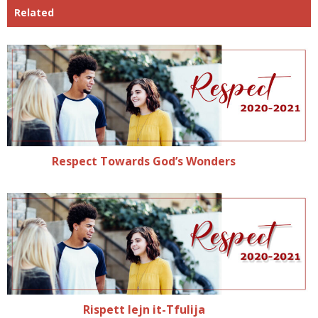
Related
Respect Towards God’s Wonders
Rispett lejn it-Tfulija