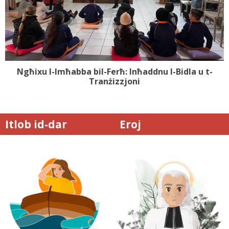
Ngħixu l-Imħabba bil-Ferħ: Inħaddnu l-Bidla u t-
Tranżizzjoni
Itlob id-dar
Eroj