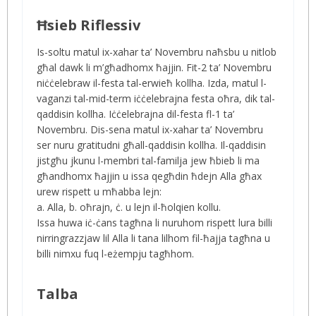
Ħsieb Riflessiv
Is-soltu matul ix-xahar ta’ Novembru naħsbu u nitlob
għal dawk li m’għadhomx ħajjin. Fit-2 ta’ Novembru
niċċelebraw il-festa tal-erwieħ kollha. Izda, matul l-
vaganzi tal-mid-term iċċelebrajna festa oħra, dik tal-
qaddisin kollha. Iċċelebrajna dil-festa fl-1 ta’
Novembru. Dis-sena matul ix-xahar ta’ Novembru
ser nuru gratitudni għall-qaddisin kollha. Il-qaddisin
jistgħu jkunu l-membri tal-familja jew ħbieb li ma
għandhomx ħajjin u issa qegħdin ħdejn Alla għax
urew rispett u mħabba lejn:
a. Alla, b. oħrajn, ċ. u lejn il-ħolqien kollu.
Issa huwa iċ-ċans tagħna li nuruhom rispett lura billi
nirringrazzjaw lil Alla li tana lilhom fil-ħajja tagħna u
billi nimxu fuq l-eżempju tagħhom.
Talba