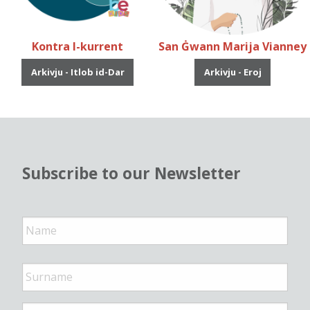
Kontra l-kurrent
San Ġwann Marija Vianney
Arkivju - Itlob id-Dar
Arkivju - Eroj
Subscribe to our Newsletter
N
a
m
e
*
E