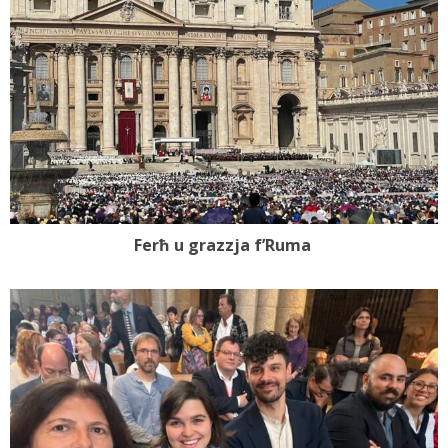
Ferħ u grazzja f’Ruma