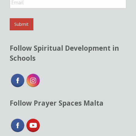
m
a
i
l
Submit
*
Follow Spiritual Development in
Schools
Follow Prayer Spaces Malta