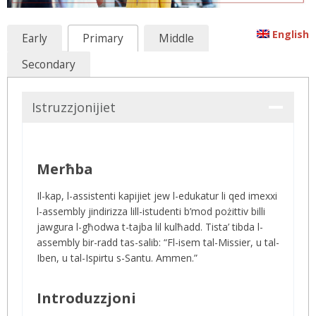
English
Early
Primary
Middle
Secondary
Istruzzjonijiet
Merħba
Il-kap, l-assistenti kapijiet jew l-edukatur li qed imexxi
l-assembly jindirizza lill-istudenti b’mod pożittiv billi
jawgura l-għodwa t-tajba lil kulħadd. Tista’ tibda l-
assembly bir-radd tas-salib: “Fl-isem tal-Missier, u tal-
Iben, u tal-Ispirtu s-Santu. Ammen.”
Introduzzjoni