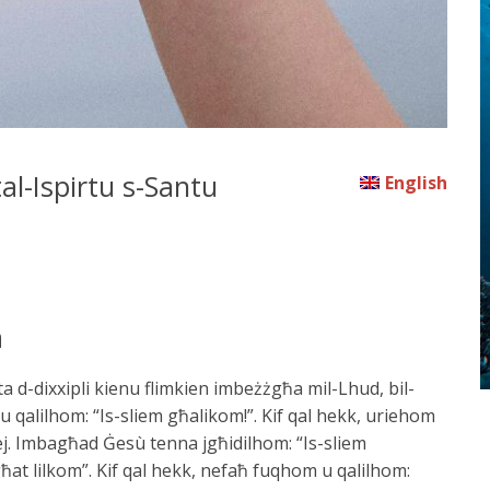
tal-Ispirtu s-Santu
English
a
a d-dixxipli kienu flimkien imbeżżgħa mil-Lhud, bil-
qalilhom: “Is-sliem għalikom!”. Kif qal hekk, uriehom
lej. Imbagħad Ġesù tenna jgħidilhom: “Is-sliem
bgħat lilkom”. Kif qal hekk, nefaħ fuqhom u qalilhom: