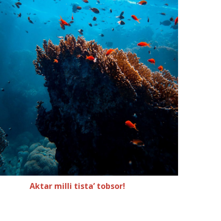
Aktar milli tista’ tobsor!