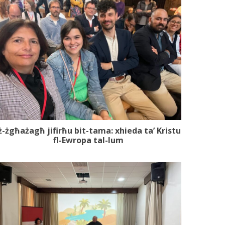
ż-żgħażagħ jifirħu bit-tama: xhieda ta’ Kristu
fl-Ewropa tal-lum