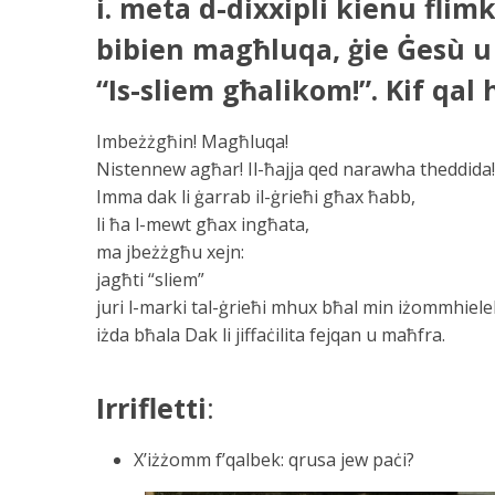
i. meta d-dixxipli kienu flim
bibien magħluqa, ġie Ġesù u
“Is-sliem għalikom!”. Kif qal
Imbeżżgħin! Magħluqa!
Nistennew agħar! Il-ħajja qed narawha theddida!
Imma dak li ġarrab il-ġrieħi għax ħabb,
li ħa l-mewt għax ingħata,
ma jbeżżgħu xejn:
jagħti “sliem”
juri l-marki tal-ġrieħi mhux bħal min iżommhiele
iżda bħala Dak li jiffaċilita fejqan u maħfra.
Irrifletti
:
X’iżżomm f’qalbek: qrusa jew paċi?