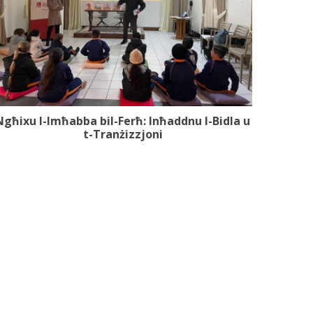
Ngħixu l-Imħabba bil-Ferħ: Inħaddnu l-Bidla u
t-Tranżizzjoni