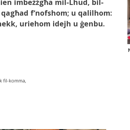
kien imbeżżgħa mil-Lhud, bil-
 qagħad f’nofshom; u qalilhom:
 hekk, uriehom idejh u ġenbu.
k fil-komma,