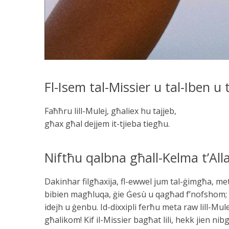
Fl-Isem tal-Missier u tal-Iben u 
Faħħru lill-Mulej, għaliex hu tajjeb,
għax għal dejjem it-tjieba tiegħu.
Niftħu qalbna għall-Kelma t’All
Dakinhar filgħaxija, fl-ewwel jum tal-ġimgħa, met
bibien magħluqa, ġie Ġesù u qagħad f’nofshom; u 
idejh u ġenbu. Id-dixxipli ferħu meta raw lill-Mu
għalikom! Kif il-Missier bagħat lili, hekk jien ni