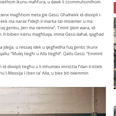
dnubiethom ikunu maħfura, u dawk li żżommuhomlhom
ienx magħhom meta ġie Ġesù. Għalhekk id-dixxipli l-
 “Jekk ma narax f’idejh il-marka tal-imsiemer u ma
fuq ġenbu, jien ma nemminx”. Tmint ijiem wara, id-
 Il-bibien kienu magħluqa, imma Ġesù daħal, qagħad
 jdejja, u ressaq idek u qegħedha fuq ġenbi; tkunx
lu: “Mulej tiegħi u Alla tiegħi!”. Qallu Ġesù: “Emmint
-dixxipli tiegħu u li mhumiex imniżżla f’dan il-ktieb.
 l-Messija l-Iben ta’ Alla, u biex bit-twemmin