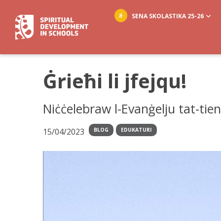
SENA SKOLASTIKA 25-26
Ġrieħi li jfejqu!
Niċċelebraw l-Evanġelju tat-tie
15/04/2023
BLOG
EDUKATURI