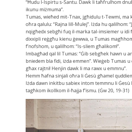
“Ħudu l-Ispirtu s-Santu. Dawk li taħfrulhom 
ikunu miżmuma”.
Tumas, wieħed mit-Tnax, jgħidulu t-Tewmi, ma k
oħra qalulu: “Rajna lill-Mulej”. Iżda hu qalilhom:
nqigħedx sebgħi fuq il-marka tal-imsiemer u idi 
dixxipli reġgħu kienu ġewwa, u Tumas magħhom.
f’nofshom, u qalilhom: “Is-sliem għalikom!”.
Imbagħad qal lil Tumas: “Ġib sebgħek hawn u ara
bniedem bla fidi, iżda emmen”. Wieġeb Tumas u qal
għax rajtni! Henjin dawk li ma rawx u emmnu”.
Hemm ħafna sinjali oħra li Ġesù għamel quddiem id
Iżda dawn inkitbu sabiex intom temmnu li Ġesù hu
tagħkom ikollkom il-ħajja f’ismu. (Ġw 20, 19-31)