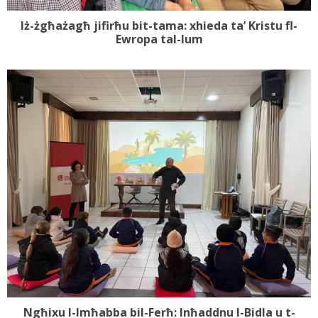
Iż-żgħażagħ jifirħu bit-tama: xhieda ta’ Kristu fl-
Ewropa tal-lum
Ngħixu l-Imħabba bil-Ferħ: Inħaddnu l-Bidla u t-