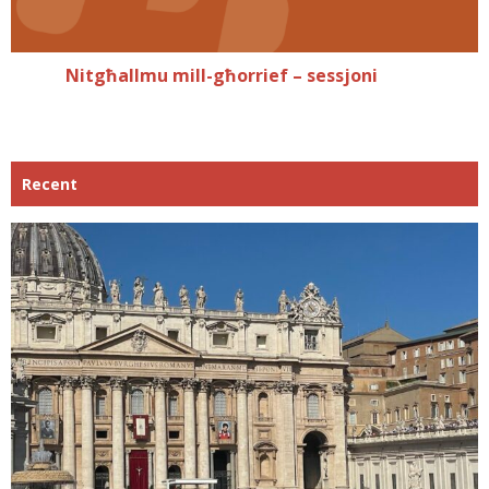
Nitgħallmu mill-għorrief – sessjoni
Recent