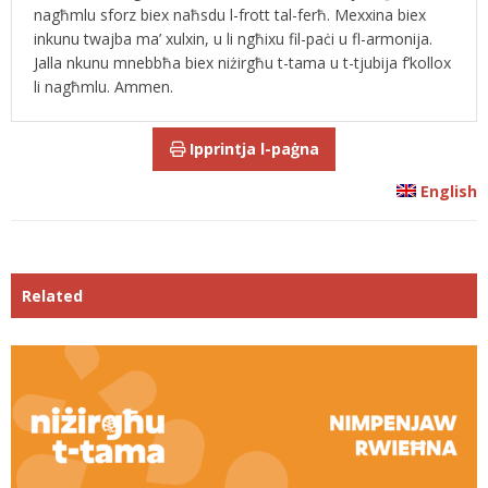
nagħmlu sforz biex naħsdu l-frott tal-ferħ. Mexxina biex
inkunu twajba ma’ xulxin, u li ngħixu fil-paċi u fl-armonija.
Jalla nkunu mnebbħa biex niżirgħu t-tama u t-tjubija f’kollox
li nagħmlu. Ammen.
Ipprintja l-paġna
English
Related