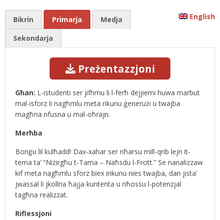
English
Bikrin
Primarja
Medja
Sekondarja
Preżentazzjoni
Għan:
L-istudenti ser jifhmu li l-ferħ dejjiemi huwa marbut
mal-isforz li nagħmlu meta nkunu ġenerużi u twajba
magħna nfusna u mal-oħrajn.
Merħba
Bonġu lil kulħadd! Dax-xahar ser nħarsu mill-qrib lejn it-
tema ta’ “Niżirgħu t-Tama – Naħsdu l-Frott.” Se nanalizzaw
kif meta nagħmlu sforz biex inkunu nies twajba, dan jista’
jwassal li jkollna ħajja kuntenta u nħossu l-potenzjal
tagħna realizzat.
Riflessjoni