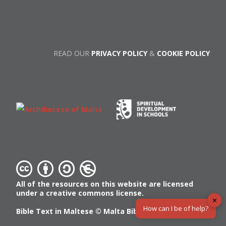
READ OUR
PRIVACY POLICY
&
COOKIE POLICY
All of the resources on this website are licensed
under a creative commons license.
✕
How can I be of help?
Bible Text in Maltese ©
Malta Bible Society