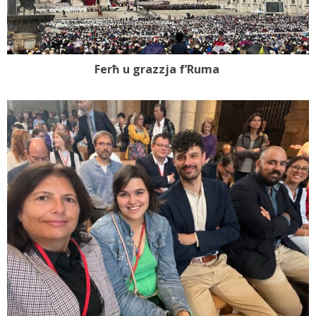
Ferħ u grazzja f’Ruma