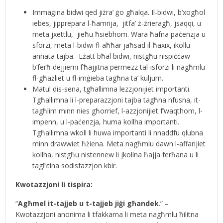
Immaġina bidwi qed jiżra’ ġo għalqa. Il-bidwi, b’xogħol
iebes, jipprepara l-ħamrija, jitfa’ ż-żrieragħ, jsaqqi, u
meta jxettlu, jieħu ħsiebhom. Wara ħafna paċenzja u
sforzi, meta l-bidwi fl-aħħar jaħsad il-ħaxix, ikollu
annata tajba. Eżatt bħal bidwi, nistgħu nispiċċaw
b’ferħ dejjiemi f’ħajjitna permezz tal-isforzi li nagħmlu
fl-għażliet u fl-imġieba tagħna ta’ kuljum.
Matul dis-sena, tgħallimna lezzjonijiet importanti.
Tgħallimna li l-preparazzjoni tajba tagħna nfusna, it-
tagħlim minn nies għorrief, l-azzjonijiet f’waqthom, l-
impenn, u l-paċenzja, huma kollha importanti.
Tgħallimna wkoll li huwa importanti li nnaddfu qlubna
minn drawwiet ħżiena. Meta nagħmlu dawn l-affarijiet
kollha, nistgħu nistennew li jkollna ħajja ferħana u li
tagħtina sodisfazzjon kbir.
Kwotazzjoni li tispira:
“
Agħmel it-tajjeb u t-tajjeb jiġi għandek
.” –
Kwotazzjoni anonima li tfakkarna li meta nagħmlu ħilitna