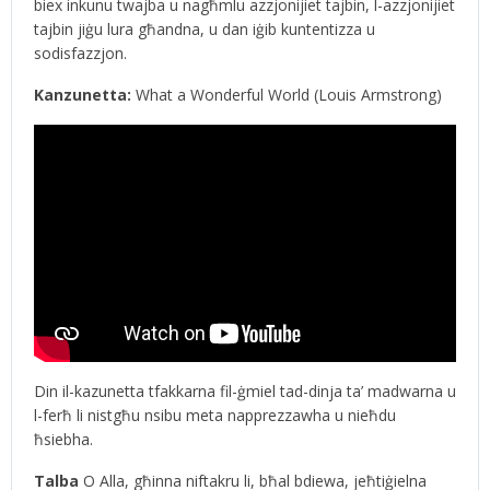
biex inkunu twajba u nagħmlu azzjonijiet tajbin, l-azzjonijiet
tajbin jiġu lura għandna, u dan iġib kuntentizza u
sodisfazzjon.
Kanzunetta:
What a Wonderful World (Louis Armstrong)
Din il-kazunetta tfakkarna fil-ġmiel tad-dinja ta’ madwarna u
l-ferħ li nistgħu nsibu meta napprezzawha u nieħdu
ħsiebha.
Talba
O Alla, għinna niftakru li, bħal bdiewa, jeħtiġielna