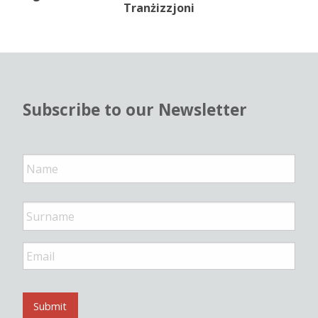
Tranżizzjoni
Subscribe to our Newsletter
N
a
m
e
*
E
m
a
i
l
Submit