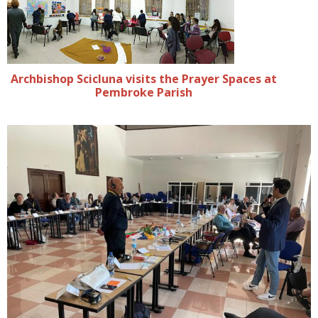
Archbishop Scicluna visits the Prayer Spaces at
Pembroke Parish