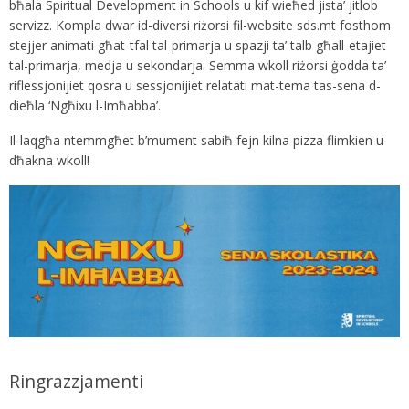
bħala Spiritual Development in Schools u kif wieħed jista’ jitlob
servizz. Kompla dwar id-diversi riżorsi fil-website sds.mt fosthom
stejjer animati għat-tfal tal-primarja u spazji ta’ talb għall-etajiet
tal-primarja, medja u sekondarja. Semma wkoll riżorsi ġodda ta’
riflessjonijiet qosra u sessjonijiet relatati mat-tema tas-sena d-
dieħla ‘Ngħixu l-Imħabba’.
Il-laqgħa ntemmgħet b’mument sabiħ fejn kilna pizza flimkien u
dħakna wkoll!
Ringrazzjamenti