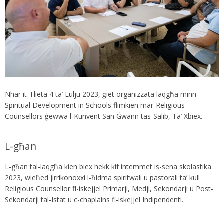
Nhar it-Tlieta 4 ta’ Lulju 2023, ġiet organizzata laqgħa minn
Spiritual Development in Schools flimkien mar-Religious
Counsellors ġewwa l-Kunvent San Ġwann tas-Salib, Ta’ Xbiex.
L-għan
L-għan tal-laqgħa kien biex hekk kif intemmet is-sena skolastika
2023, wieħed jirrikonoxxi l-ħidma spiritwali u pastorali ta’ kull
Religious Counsellor fl-iskejjel Primarji, Medji, Sekondarji u Post-
Sekondarji tal-Istat u c-chaplains fl-iskejjel Indipendenti.