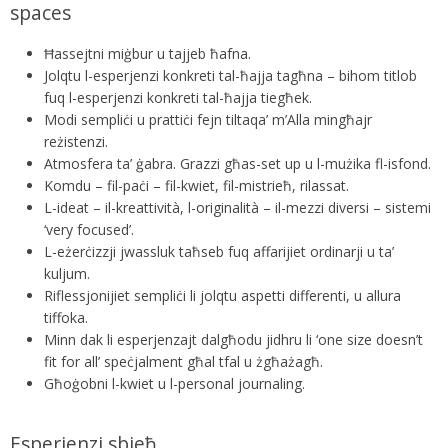
spaces
Ħassejtni miġbur u tajjeb ħafna.
Jolqtu l-esperjenzi konkreti tal-ħajja tagħna – bihom titlob
fuq l-esperjenzi konkreti tal-ħajja tiegħek.
Modi sempliċi u prattiċi fejn tiltaqa’ m’Alla mingħajr
reżistenzi.
Atmosfera ta’ ġabra. Grazzi għas-set up u l-mużika fl-isfond.
Komdu – fil-paċi – fil-kwiet, fil-mistrieħ, rilassat.
L-ideat – il-kreattività, l-originalità – il-mezzi diversi – sistemi
‘very focused’.
L-eżerċizzji jwassluk taħseb fuq affarijiet ordinarji u ta’
kuljum.
Riflessjonijiet sempliċi li jolqtu aspetti differenti, u allura
tiffoka.
Minn dak li esperjenzajt dalgħodu jidhru li ‘one size doesn’t
fit for all’ speċjalment għal tfal u żgħażagħ.
Għoġobni l-kwiet u l-personal journaling.
Esperjenzi sbieħ