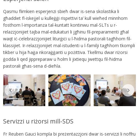
Qasmu flimkien esperjenzi sbieħ dwar is-sena skolastika li
għaddiet fl-iskejjel u kulleġġi rispettivi ta’ kull wieħed minnhom
fosthom l-importanza tal-kuntatt kontinwu mal-SLTs u r-
relazzjonijiet tajba mal-edukaturi li jgħinu fil-preparamenti għal
waqt iċ-ċelebrazzjonijiet liturġiċi u l-ħidma pastorali tagħhom fil-
klassijiet. Ir-relazzjonijiet mal-istudenti u l-familji tagħhom tkompli
tikber u hija ħaġa nkoraġġanti u pożittiva. Tkellmu dwar riżorsi
ġodda li qed jippreparaw u ħolm li jixtiequ jwettqu fil-ħidma
pastorali għas-sena d-dieħla.
Servizzi u riżorsi mill-SDS
Fr Reuben Gauci kompla bi preżentazzjoni dwar is-servizzi li noffru