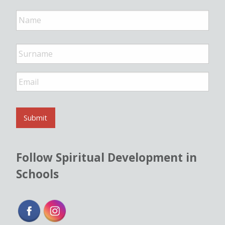
N
a
m
e
*
E
m
a
i
l
Submit
*
Follow Spiritual Development in
Schools