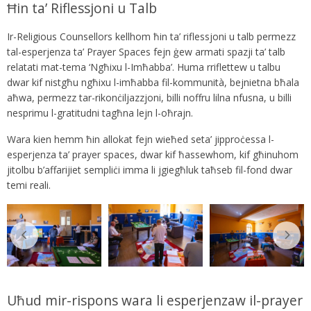
Ħin ta’ Riflessjoni u Talb
Ir-Religious Counsellors kellhom ħin ta’ riflessjoni u talb permezz
tal-esperjenza ta’ Prayer Spaces fejn ġew armati spazji ta’ talb
relatati mat-tema ‘Ngħixu l-Imħabba’. Huma rriflettew u talbu
dwar kif nistgħu ngħixu l-imħabba fil-kommunità, bejnietna bħala
aħwa, permezz tar-rikonċiljazzjoni, billi noffru lilna nfusna, u billi
nesprimu l-gratitudni tagħna lejn l-oħrajn.
Wara kien hemm ħin allokat fejn wieħed seta’ jipproċessa l-
esperjenza ta’ prayer spaces, dwar kif ħassewhom, kif għinuhom
jitolbu b’affarijiet sempliċi imma li jgiegħluk taħseb fil-fond dwar
temi reali.
Uħud mir-rispons wara li esperjenzaw il-prayer