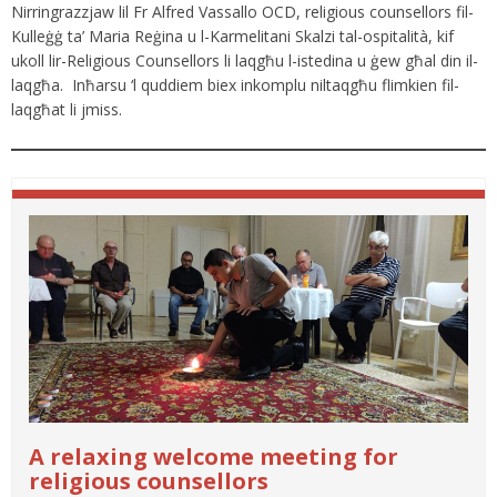
Nirringrazzjaw lil Fr Alfred Vassallo OCD, religious counsellors fil-
Kulleġġ ta’ Maria Reġina u l-Karmelitani Skalzi tal-ospitalità, kif
ukoll lir-Religious Counsellors li laqgħu l-istedina u ġew għal din il-
laqgħa. Inħarsu ‘l quddiem biex inkomplu niltaqgħu flimkien fil-
laqgħat li jmiss.
A relaxing welcome meeting for
religious counsellors