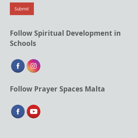
i
l
Submit
*
Follow Spiritual Development in
Schools
Follow Prayer Spaces Malta