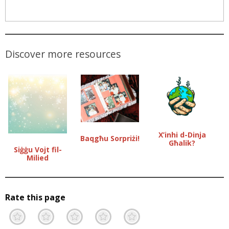
Discover more resources
X’inhi d-Dinja
Baqgħu Sorpriżi!
Għalik?
Siġġu Vojt fil-
Milied
Rate this page
Terrible
Not so great
Neutral
Pretty good
Excellent