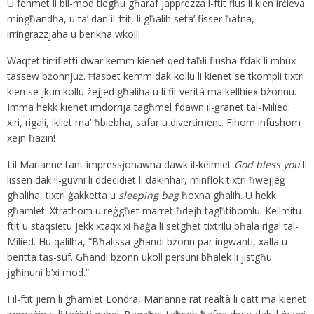
U fehmet li bil-mod tiegħu għaraf japprezza l-ftit flus li kien irċieva
mingħandha, u ta’ dan il-ftit, li għalih seta’ fisser ħafna,
irringrazzjaha u berikha wkoll!
Waqfet tirrifletti dwar kemm kienet qed taħli flusha f’dak li mhux
tassew bżonnjuż. Ħasbet kemm dak kollu li kienet se tkompli tixtri
kien se jkun kollu żejjed għaliha u li fil-verità ma kellhiex bżonnu.
Imma hekk kienet imdorrija tagħmel f’dawn il-ġranet tal-Milied:
xiri, rigali, ikliet ma’ ħbiebha, safar u divertiment. Fihom infushom
xejn ħażin!
Lil Marianne tant impressjonawha dawk il-kelmiet
God bless you
li
lissen dak il-ġuvni li ddeċidiet li dakinhar, minflok tixtri ħwejjeġ
għaliha, tixtri ġakketta u
sleeping bag
ħoxna għalih. U hekk
għamlet. Xtrathom u reġgħet marret ħdejh tagħtihomlu. Kellmitu
ftit u staqsietu jekk xtaqx xi ħaġa li setgħet tixtrilu bħala rigal tal-
Milied. Hu qalilha, “Bħalissa għandi bżonn par ingwanti, xalla u
beritta tas-suf. Għandi bżonn ukoll persuni bħalek li jistgħu
jgħinuni b’xi mod.”
Fil-ftit jiem li għamlet Londra, Marianne rat realtà li qatt ma kienet