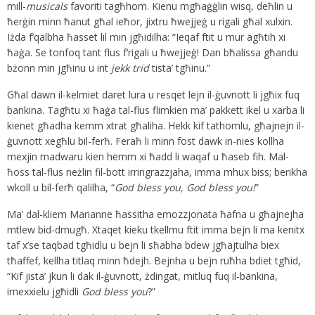
mill-
musicals
favoriti tagħhom. Kienu mgħaġġlin wisq, deħlin u
ħerġin minn ħanut għal ieħor, jixtru ħwejjeġ u rigali għal xulxin.
Iżda f’qalbha ħasset lil min jgħidilha: “Ieqaf ftit u mur agħtih xi
ħaġa. Se tonfoq tant flus f’rigali u ħwejjeġ! Dan bħalissa għandu
bżonn min jgħinu u int
jekk trid
tista’ tgħinu.”
Għal dawn il-kelmiet daret lura u resqet lejn il-ġuvnott li jgħix fuq
bankina. Tagħtu xi ħaġa tal-flus flimkien ma’ pakkett ikel u xarba li
kienet għadha kemm xtrat għaliha. Hekk kif tathomlu, għajnejn il-
ġuvnott xegħlu bil-ferħ. Feraħ li minn fost dawk in-nies kollha
mexjin madwaru kien hemm xi ħadd li waqaf u ħaseb fih. Mal-
ħoss tal-flus neżlin fil-bott irringrazzjaha, imma mhux biss; berikha
wkoll u bil-ferħ qalilha, “
God bless you, God bless you!
”
Ma’ dal-kliem Marianne ħassitha emozzjonata ħafna u għajnejha
mtlew bid-dmugħ. Xtaqet kieku tkellmu ftit imma bejn li ma kenitx
taf x’se taqbad tgħidlu u bejn li sħabha bdew jgħajtulha biex
tħaffef, kellha titlaq minn ħdejh. Bejnha u bejn ruħha bdiet tgħid,
“Kif jista’ jkun li dak il-ġuvnott, żdingat, mitluq fuq il-bankina,
irnexxielu jgħidli
God bless you
?”