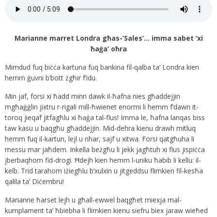
Marianne marret Londra għas-‘Sales’… imma sabet ‘xi
ħaġa’ oħra
Mimdud fuq biċċa kartuna fuq bankina fil-qalba ta’ Londra kien
hemm ġuvni b’bott żgħir f’idu.
Min jaf, forsi xi ħadd minn dawk il-ħafna nies għaddejjin
mgħaġġlin jixtru r-rigali mill-ħwienet enormi li hemm f’dawn it-
toroq jieqaf jitfagħlu xi ħaġa tal-flus! Imma le, ħafna lanqas biss
taw kasu u baqgħu għaddejjin. Mid-dehra kienu drawh mitluq
hemm fuq il-kartun, lejl u nhar, sajf u xitwa. Forsi qatgħuha li
messu mar jaħdem. Inkella beżgħu li jekk jagħtuh xi flus jispiċċa
jberbaqhom fid-drogi. Ħdejh kien hemm l-uniku ħabib li kellu: il-
kelb. Trid tarahom iżiegħlu b’xulxin u jitgeddsu flimkien fil-kesħa
qalila ta’ Diċembru!
Marianne ħarset lejh u għall-ewwel baqgħet miexja mal-
kumplament ta’ ħbiebha li flimkien kienu siefru biex jaraw wieħed