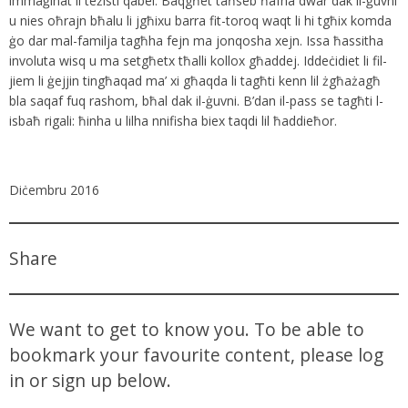
immaġinat li teżisti qabel. Baqgħet taħseb ħafna dwar dak il-ġuvni
u nies oħrajn bħalu li jgħixu barra fit-toroq waqt li hi tgħix komda
ġo dar mal-familja tagħha fejn ma jonqosha xejn. Issa ħassitha
involuta wisq u ma setgħetx tħalli kollox għaddej. Iddeċidiet li fil-
jiem li ġejjin tingħaqad ma’ xi għaqda li tagħti kenn lil żgħażagħ
bla saqaf fuq rashom, bħal dak il-ġuvni. B’dan il-pass se tagħti l-
isbaħ rigali: ħinha u lilha nnifisha biex taqdi lil ħaddieħor.
–
Diċembru 2016
Share
We want to get to know you. To be able to
bookmark your favourite content, please log
in or sign up below.