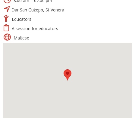
8.00 am – 02:00 pm
Dar San Ġużepp, St Venera
Educators
A session for educators
Maltese