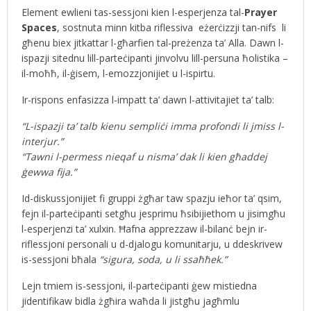
Element ewlieni tas-sessjoni kien l-esperjenza tal-
Prayer
Spaces
, sostnuta minn kitba riflessiva eżerċizzji tan-nifs li
għenu biex jitkattar l-għarfien tal-preżenza ta’ Alla. Dawn l-
ispazji sitednu lill-parteċipanti jinvolvu lill-persuna ħolistika –
il-moħħ, il-ġisem, l-emozzjonijiet u l-ispirtu.
Ir-rispons enfasizza l-impatt ta’ dawn l-attivitajiet ta’ talb:
“L-ispazji ta’ talb kienu sempliċi imma profondi li jmiss l-
interjur.”
“Tawni l-permess nieqaf u nisma’ dak li kien għaddej
ġewwa fija.”
Id-diskussjonijiet fi gruppi żgħar taw spazju ieħor ta’ qsim,
fejn il-parteċipanti setgħu jesprimu ħsibijiethom u jisimgħu
l-esperjenzi ta’ xulxin. Ħafna apprezzaw il-bilanċ bejn ir-
riflessjoni personali u d-djalogu komunitarju, u ddeskrivew
is-sessjoni bħala
“sigura, soda, u li ssaħħek.”
Lejn tmiem is-sessjoni, il-parteċipanti ġew mistiedna
jidentifikaw bidla żgħira waħda li jistgħu jagħmlu