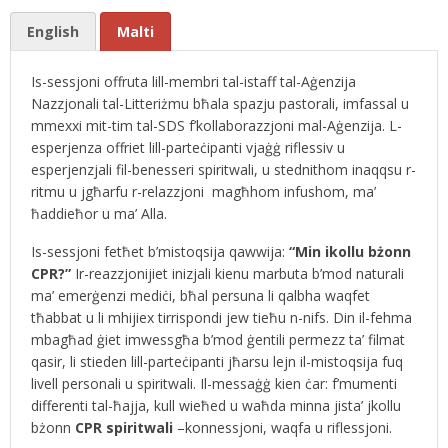
English
Malti
Is-sessjoni offruta lill-membri tal-istaff tal-Aġenzija
Nazzjonali tal-Litteriżmu bħala spazju pastorali, imfassal u
mmexxi mit-tim tal-SDS f’kollaborazzjoni mal-Aġenzija. L-
esperjenza offriet lill-parteċipanti vjaġġ riflessiv u
esperjenzjali fil-benesseri spiritwali, u stednithom inaqqsu r-
ritmu u jgħarfu r-relazzjoni magħhom infushom, ma’
ħaddieħor u ma’ Alla.
Is-sessjoni fetħet b’mistoqsija qawwija:
“Min ikollu bżonn
CPR?”
Ir-reazzjonijiet inizjali kienu marbuta b’mod naturali
ma’ emerġenzi mediċi, bħal persuna li qalbha waqfet
tħabbat u li mhijiex tirrispondi jew tieħu n-nifs. Din il-fehma
mbagħad ġiet imwessgħa b’mod ġentili permezz ta’ filmat
qasir, li stieden lill-parteċipanti jħarsu lejn il-mistoqsija fuq
livell personali u spiritwali. Il-messaġġ kien ċar: f’mumenti
differenti tal-ħajja, kull wieħed u waħda minna jista’ jkollu
bżonn
CPR spiritwali
–konnessjoni, waqfa u riflessjoni.