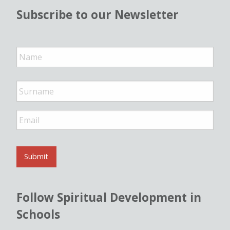
Subscribe to our Newsletter
N
a
m
e
*
E
m
a
i
l
Submit
*
Follow Spiritual Development in
Schools