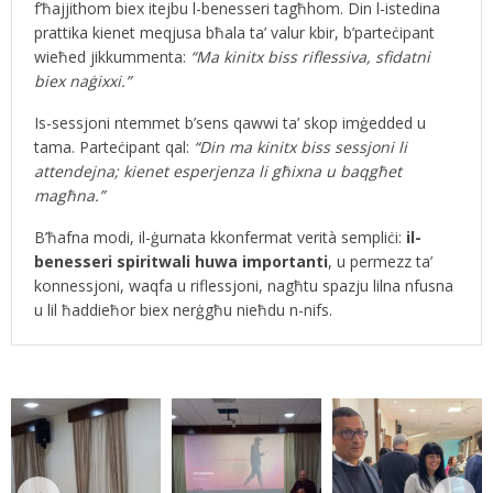
f’ħajjithom biex itejbu l-benesseri tagħhom. Din l-istedina
prattika kienet meqjusa bħala ta’ valur kbir, b’parteċipant
wieħed jikkummenta:
“Ma kinitx biss riflessiva, sfidatni
biex naġixxi.”
Is-sessjoni ntemmet b’sens qawwi ta’ skop imġedded u
tama. Parteċipant qal:
“Din ma kinitx biss sessjoni li
attendejna; kienet esperjenza li għixna u baqgħet
magħna.”
B’ħafna modi, il-ġurnata kkonfermat verità sempliċi:
il-
benesseri spiritwali huwa importanti
, u permezz ta’
konnessjoni, waqfa u riflessjoni, nagħtu spazju lilna nfusna
u lil ħaddieħor biex nerġgħu nieħdu n-nifs.